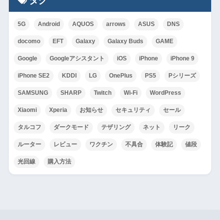
タグ
5G
Android
AQUOS
arrows
ASUS
DNS
docomo
EFT
Galaxy
Galaxy Buds
GAME
Google
Googleアシスタント
iOS
iPhone
iPhone 9
iPhone SE2
KDDI
LG
OnePlus
PS5
Pシリーズ
SAMSUNG
SHARP
Twitch
Wi-Fi
WordPress
Xiaomi
Xperia
お知らせ
セキュリティ
セール
タルコフ
ダークモード
テザリング
ネット
リーク
ルーター
レビュー
ワクチン
不具合
体験記
値段
光回線
購入方法