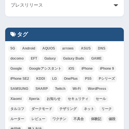
タグ
5G
Android
AQUOS
arrows
ASUS
DNS
docomo
EFT
Galaxy
Galaxy Buds
GAME
Google
Googleアシスタント
iOS
iPhone
iPhone 9
iPhone SE2
KDDI
LG
OnePlus
PS5
Pシリーズ
SAMSUNG
SHARP
Twitch
Wi-Fi
WordPress
Xiaomi
Xperia
お知らせ
セキュリティ
セール
タルコフ
ダークモード
テザリング
ネット
リーク
ルーター
レビュー
ワクチン
不具合
体験記
値段
光回線
購入方法