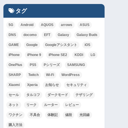
タグ
5G
Android
AQUOS
arrows
ASUS
DNS
docomo
EFT
Galaxy
Galaxy Buds
GAME
Google
Googleアシスタント
iOS
iPhone
iPhone 9
iPhone SE2
KDDI
LG
OnePlus
PS5
Pシリーズ
SAMSUNG
SHARP
Twitch
Wi-Fi
WordPress
Xiaomi
Xperia
お知らせ
セキュリティ
セール
タルコフ
ダークモード
テザリング
ネット
リーク
ルーター
レビュー
ワクチン
不具合
体験記
値段
光回線
購入方法