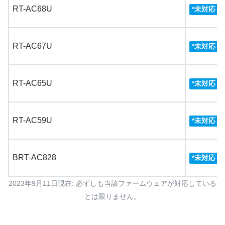
RT-AC68U
3
*
未対応
RT-AC67U
3
*
未対応
RT-AC65U
3
*
未対応
RT-AC59U
3
*
未対応
BRT-AC828
3
*
未対応
2023年9月11日現在: 必ずしも当該ファームウェアが対応している
とは限りません。