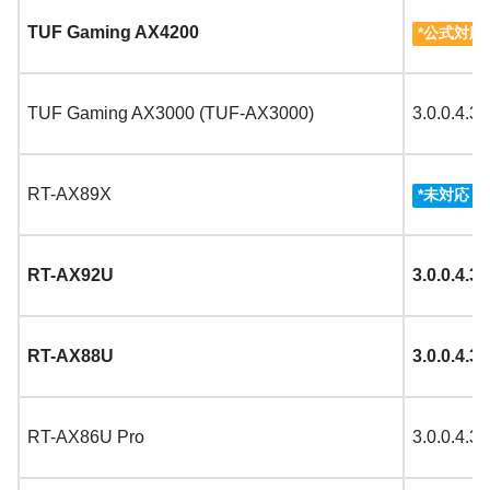
TUF Gaming AX4200
*公式対応
TUF Gaming AX3000 (TUF-AX3000)
3.0.0.4.3
RT-AX89X
3
*
未対応
RT-AX92U
3.0.0.4.3
RT-AX88U
3.0.0.4.3
RT-AX86U Pro
3.0.0.4.3