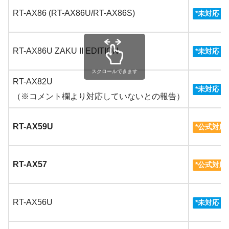
RT-AX86 (RT-AX86U/RT-AX86S)
3
*
未対応
RT-AX86U ZAKU II EDITION
3
*
未対応
スクロールできます
RT-AX82U
3
*
未対応
（※コメント欄より対応していないとの報告）
RT-AX59U
*公式対応
RT-AX57
*公式対応
RT-AX56U
3
*
未対応