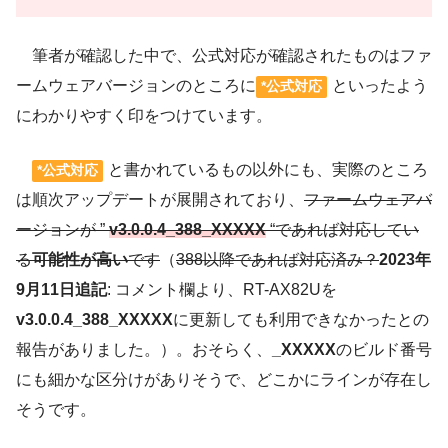
筆者が確認した中で、公式対応が確認されたものはファ
ームウェアバージョンのところに
といったよう
*公式対応
にわかりやすく印をつけています。
と書かれているもの以外にも、実際のところ
*公式対応
は順次アップデートが展開されており、
ファームウェアバ
ージョンが ”
v3.0.0.4_388_XXXXX
“であれば対応してい
る
可能性が高い
です
（
388以降であれば対応済み？
2023年
9月11日追記
: コメント欄より、RT-AX82Uを
v3.0.0.4_388_XXXXX
に更新しても利用できなかったとの
報告がありました。）。おそらく、
_XXXXX
のビルド番号
にも細かな区分けがありそうで、どこかにラインが存在し
そうです。