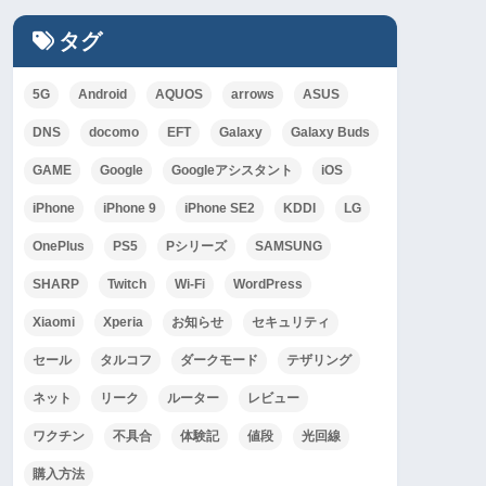
タグ
5G
Android
AQUOS
arrows
ASUS
DNS
docomo
EFT
Galaxy
Galaxy Buds
GAME
Google
Googleアシスタント
iOS
iPhone
iPhone 9
iPhone SE2
KDDI
LG
OnePlus
PS5
Pシリーズ
SAMSUNG
SHARP
Twitch
Wi-Fi
WordPress
Xiaomi
Xperia
お知らせ
セキュリティ
セール
タルコフ
ダークモード
テザリング
ネット
リーク
ルーター
レビュー
ワクチン
不具合
体験記
値段
光回線
購入方法