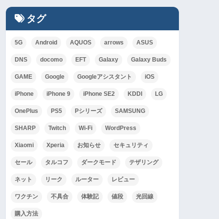
タグ
5G
Android
AQUOS
arrows
ASUS
DNS
docomo
EFT
Galaxy
Galaxy Buds
GAME
Google
Googleアシスタント
iOS
iPhone
iPhone 9
iPhone SE2
KDDI
LG
OnePlus
PS5
Pシリーズ
SAMSUNG
SHARP
Twitch
Wi-Fi
WordPress
Xiaomi
Xperia
お知らせ
セキュリティ
セール
タルコフ
ダークモード
テザリング
ネット
リーク
ルーター
レビュー
ワクチン
不具合
体験記
値段
光回線
購入方法