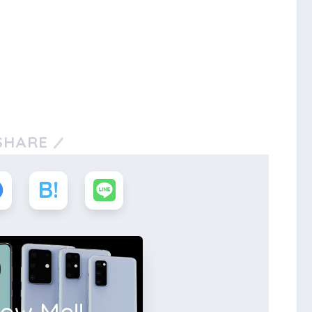
SHARE
low Me!!