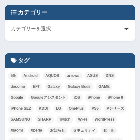
カテゴリー
タグ
5G
Android
AQUOS
arrows
ASUS
DNS
docomo
EFT
Galaxy
Galaxy Buds
GAME
Google
Googleアシスタント
iOS
iPhone
iPhone 9
iPhone SE2
KDDI
LG
OnePlus
PS5
Pシリーズ
SAMSUNG
SHARP
Twitch
Wi-Fi
WordPress
Xiaomi
Xperia
お知らせ
セキュリティ
セール